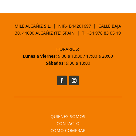
de
precios:
desde
75,27 €
MILE ALCAÑIZ S.L. | NIF.- B44201697 | CALLE BAJA
hasta
30. 44600 ALCAÑIZ (TE) SPAIN | T.
+34 978 83 05 19
87,25 €
HORARIOS:
Lunes a Viernes:
9:00 a 13:30 / 17:00 a 20:00
Sábados:
9:30 a 13:00
QUIENES SOMOS
CONTACTO
COMO COMPRAR