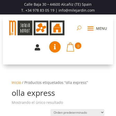
Calle Baja 30 • 44600 Alcañiz (TE) Spain
T.
+34 978 83 05 19
| info@milejardin.com
0


Inicio
/
Productos etiquetados “olla express”
olla express
Mostrando el único resultado