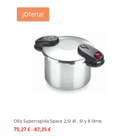
¡Oferta!
Olla Superrapida Space 2,5l 4l , 6l y 8 litros
Rango
75,27
€
-
87,25
€