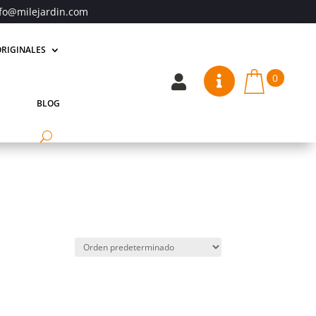
fo@milejardin.com
RIGINALES
0


BLOG