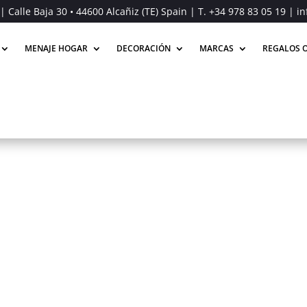
| Calle Baja 30 • 44600 Alcañiz (TE) Spain | T.
+34 978 83 05 19
| in
MENAJE HOGAR
DECORACIÓN
MARCAS
REGALOS O