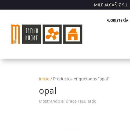
MILE ALCAÑIZ S.L. 
FLORISTERÍA
Inicio
/
Productos etiquetados “opal”
opal
Mostrando el único resultado