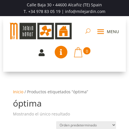
Calle Baja 30 • 44600 Alcañiz (TE) Spain
T.
+34 978 83 05 19
| info@milejardin.com
0


Inicio
/
Productos etiquetados “óptima”
óptima
Mostrando el único resultado