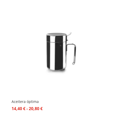
Aceitera óptima
Rango
14,40
€
-
20,80
€