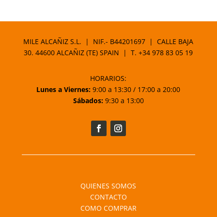
de
precios:
desde
14,40 €
MILE ALCAÑIZ S.L. | NIF.- B44201697 | CALLE BAJA
hasta
30. 44600 ALCAÑIZ (TE) SPAIN | T.
+34 978 83 05 19
20,80 €
HORARIOS:
Lunes a Viernes:
9:00 a 13:30 / 17:00 a 20:00
Sábados:
9:30 a 13:00
QUIENES SOMOS
CONTACTO
COMO COMPRAR