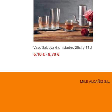
Vaso Saboya 6 unidades 25cl y 11cl
Rango
6,10
€
-
8,70
€
de
precios:
desde
6,10 €
MILE ALCAÑIZ S.L.
hasta
8,70 €