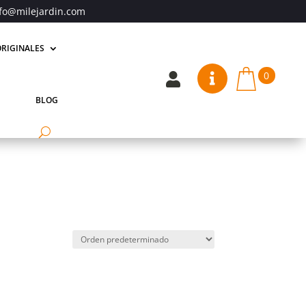
fo@milejardin.com
RIGINALES
0


BLOG