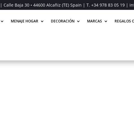
| Calle Baja 30 • 44600 Alcañiz (TE) Spain | T.
+34 978 83 05 19
| in
MENAJE HOGAR
DECORACIÓN
MARCAS
REGALOS O