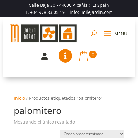
Calle Baja 30 • 44600 Alcañiz (TE) Spain
T.
+34 978 83 05 19
| info@milejardin.com
0


Inicio
/
Productos etiquetados “palomitero”
palomitero
Mostrando el único resultado