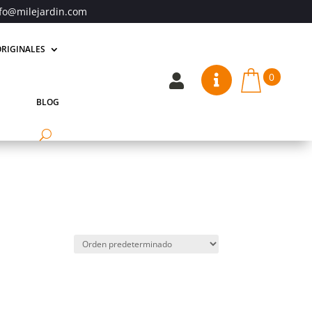
fo@milejardin.com
RIGINALES
0


BLOG