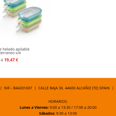
e helado apilable
terraneo s/4
El
El
19,47
€
0
€
precio
precio
original
actual
era:
es:
22,90 €.
19,47 €.
 | NIF.- B44201697 | CALLE BAJA 30. 44600 ALCAÑIZ (TE) SPAIN |
HORARIOS:
Lunes a Viernes:
9:00 a 13:30 / 17:00 a 20:00
Sábados:
9:30 a 13:00