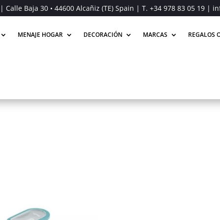
| Calle Baja 30 • 44600 Alcañiz (TE) Spain | T.
+34 978 83 05 19
| in
MENAJE HOGAR
DECORACIÓN
MARCAS
REGALOS O