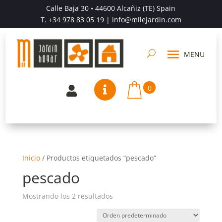
Calle Baja 30 • 44600 Alcañiz (TE) Spain
T.
+34 978 83 05 19
| info@milejardin.com
0


Inicio
/
Productos etiquetados “pescado”
pescado
Mostrando los 2 resultados