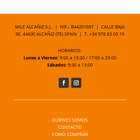
de
precios:
desde
28,25 €
MILE ALCAÑIZ S.L. | NIF.- B44201697 | CALLE BAJA
hasta
30. 44600 ALCAÑIZ (TE) SPAIN | T.
+34 978 83 05 19
44,95 €
HORARIOS:
Lunes a Viernes:
9:00 a 13:30 / 17:00 a 20:00
Sábados:
9:30 a 13:00
QUIENES SOMOS
CONTACTO
COMO COMPRAR