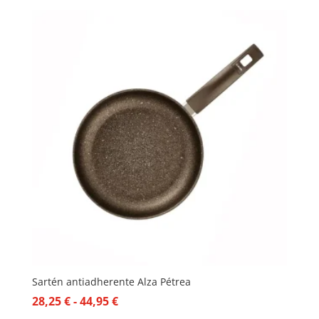
Sartén antiadherente Alza Pétrea
Rango
28,25
€
-
44,95
€