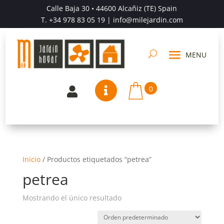
Calle Baja 30 • 44600 Alcañiz (TE) Spain
T.
+34 978 83 05 19
| info@milejardin.com
0


Inicio
/
Productos etiquetados “petrea”
petrea
Mostrando el único resultado