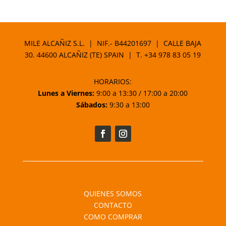
precio
precio
original
actual
era:
es:
17,50 €.
14,87 €.
MILE ALCAÑIZ S.L. | NIF.- B44201697 | CALLE BAJA
30. 44600 ALCAÑIZ (TE) SPAIN | T.
+34 978 83 05 19
HORARIOS:
Lunes a Viernes:
9:00 a 13:30 / 17:00 a 20:00
Sábados:
9:30 a 13:00
QUIENES SOMOS
CONTACTO
COMO COMPRAR