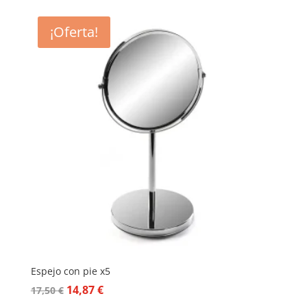
¡Oferta!
Espejo con pie x5
El
El
14,87
€
17,50
€