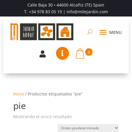
Calle Baja 30 • 44600 Alcañiz (TE) Spain
T.
+34 978 83 05 19
| info@milejardin.com
0


Inicio
/
Productos etiquetados “pie”
pie
Mostrando el único resultado