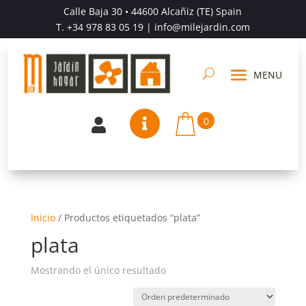
Calle Baja 30 • 44600 Alcañiz (TE) Spain
T.
+34 978 83 05 19
| info@milejardin.com
0


Inicio
/
Productos etiquetados “plata”
plata
Mostrando el único resultado