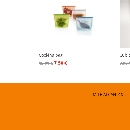
Cooking bag
Cubit
El
El
7,50
€
15,00
€
9,90
precio
precio
original
actual
era:
es:
15,00 €.
7,50 €.
MILE ALCAÑIZ S.L.