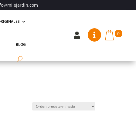
fo@milejardin.com
RIGINALES
0


BLOG