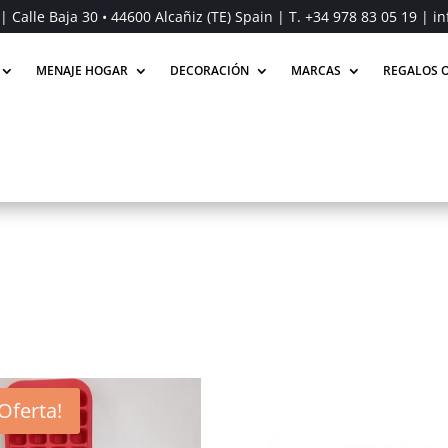
| Calle Baja 30 • 44600 Alcañiz (TE) Spain | T.
+34 978 83 05 19
| in
MENAJE HOGAR
DECORACIÓN
MARCAS
REGALOS O
¡Oferta!