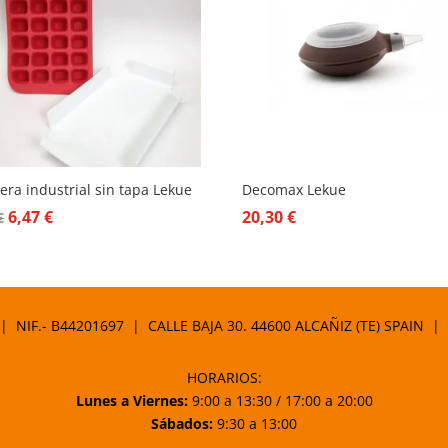
era industrial sin tapa Lekue
Decomax Lekue
El
El
6,47
€
20,30
€
€
precio
precio
original
actual
era:
es:
9,90 €.
6,47 €.
 | NIF.- B44201697 | CALLE BAJA 30. 44600 ALCAÑIZ (TE) SPAIN |
HORARIOS:
Lunes a Viernes:
9:00 a 13:30 / 17:00 a 20:00
Sábados:
9:30 a 13:00