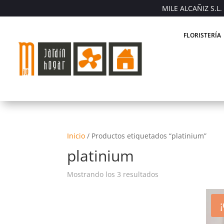
MILE ALCAÑIZ S.L. 
FLORISTERÍA
Inicio
/
Productos etiquetados “platinium”
platinium
Mostrando los 3 resultados