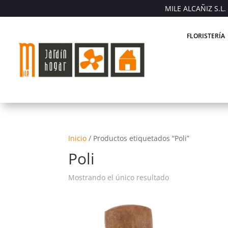
MILE ALCAÑIZ S.L. 
FLORISTERÍA
Inicio
/
Productos etiquetados “Poli”
Poli
Mostrando el único resultado