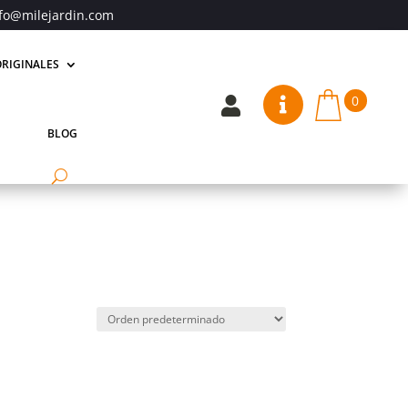
fo@milejardin.com
RIGINALES
0


BLOG