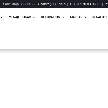
| Calle Baja 30 • 44600 Alcañiz (TE) Spain | T.
+34 978 83 05 19
| in
MENAJE HOGAR
DECORACIÓN
MARCAS
REGALOS O