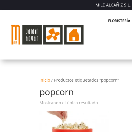
MILE ALCAÑIZ S.L. 
FLORISTERÍA
Inicio
/
Productos etiquetados “popcorn”
popcorn
Mostrando el único resultado