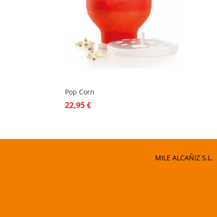
Pop Corn
22,95
€
MILE ALCAÑIZ S.L.