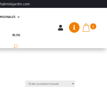
fo@milejardin.com
RIGINALES
0


BLOG