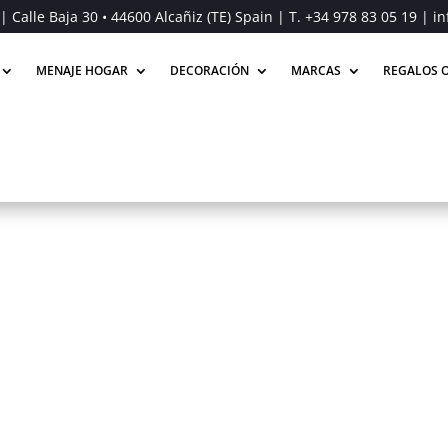
| Calle Baja 30 • 44600 Alcañiz (TE) Spain | T.
+34 978 83 05 19
| in
MENAJE HOGAR
DECORACIÓN
MARCAS
REGALOS O