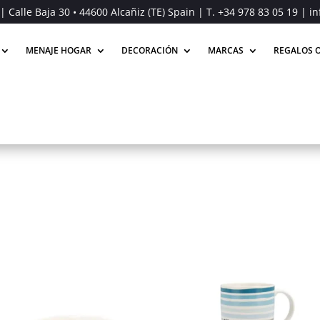
| Calle Baja 30 • 44600 Alcañiz (TE) Spain | T.
+34 978 83 05 19
| in
MENAJE HOGAR
DECORACIÓN
MARCAS
REGALOS O