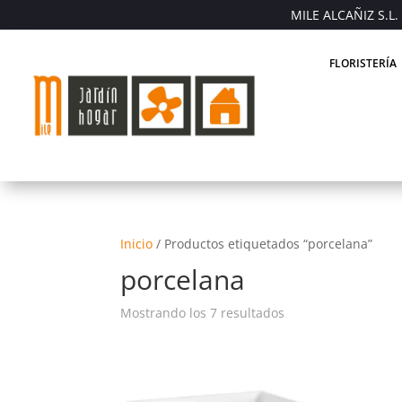
MILE ALCAÑIZ S.L. 
FLORISTERÍA
Inicio
/
Productos etiquetados “porcelana”
porcelana
Mostrando los 7 resultados