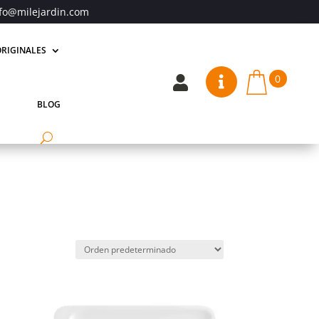
fo@milejardin.com
RIGINALES
0


BLOG