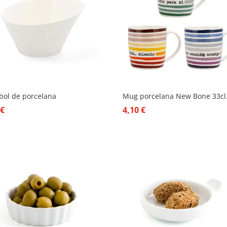
bol de porcelana
Mug porcelana New Bone 33cl
5
€
4,10
€