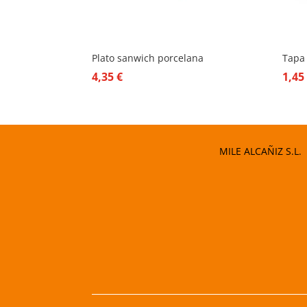
Plato sanwich porcelana
Tapa
4,35
€
1,4
MILE ALCAÑIZ S.L.