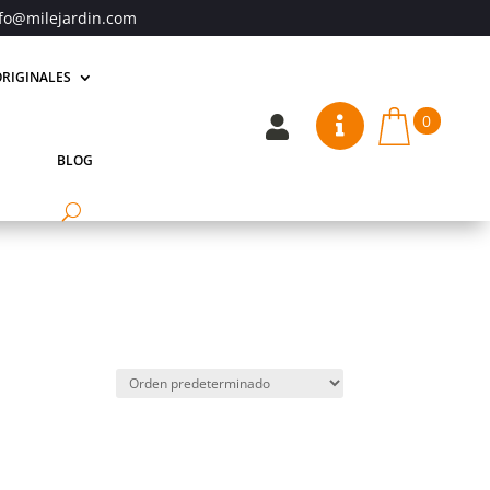
fo@milejardin.com
RIGINALES
0


BLOG