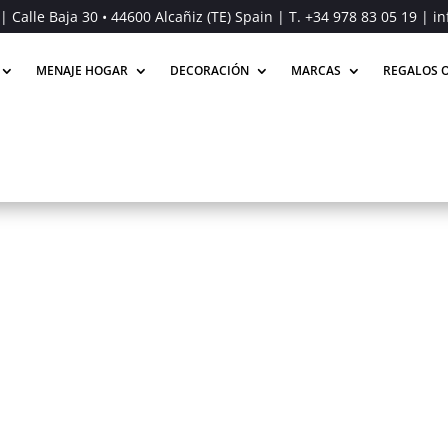
| Calle Baja 30 • 44600 Alcañiz (TE) Spain | T.
+34 978 83 05 19
| in
MENAJE HOGAR
DECORACIÓN
MARCAS
REGALOS O