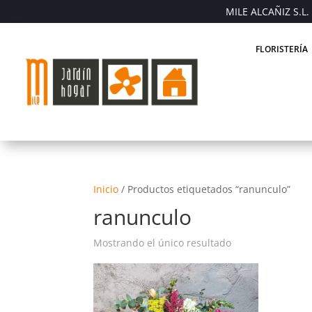
MILE ALCAÑIZ S.L. 
FLORISTERÍA
Inicio
/
Productos etiquetados “ranunculo”
ranunculo
Mostrando el único resultado