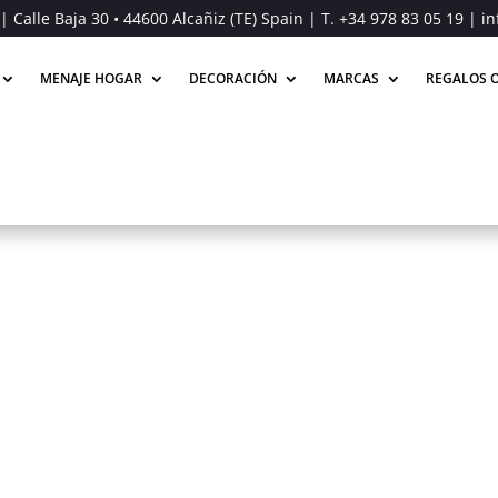
| Calle Baja 30 • 44600 Alcañiz (TE) Spain | T.
+34 978 83 05 19
| in
MENAJE HOGAR
DECORACIÓN
MARCAS
REGALOS O