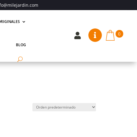
fo@milejardin.com
RIGINALES
0


BLOG