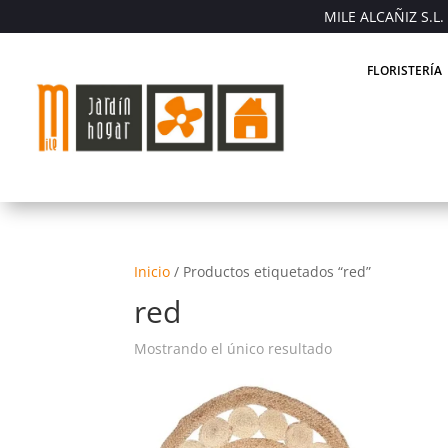
MILE ALCAÑIZ S.L. 
FLORISTERÍA
Inicio
/
Productos etiquetados “red”
red
Mostrando el único resultado