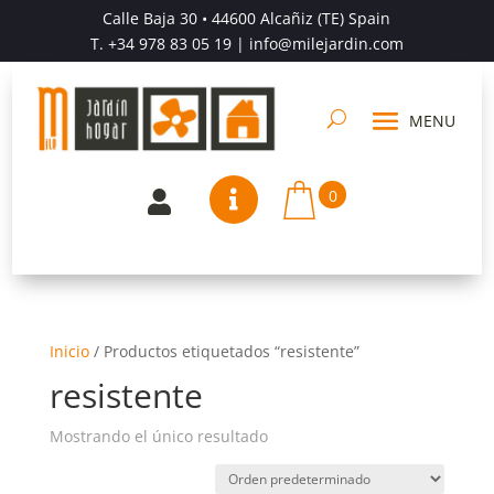
Calle Baja 30 • 44600 Alcañiz (TE) Spain
T.
+34 978 83 05 19
| info@milejardin.com
0


Inicio
/
Productos etiquetados “resistente”
resistente
Mostrando el único resultado