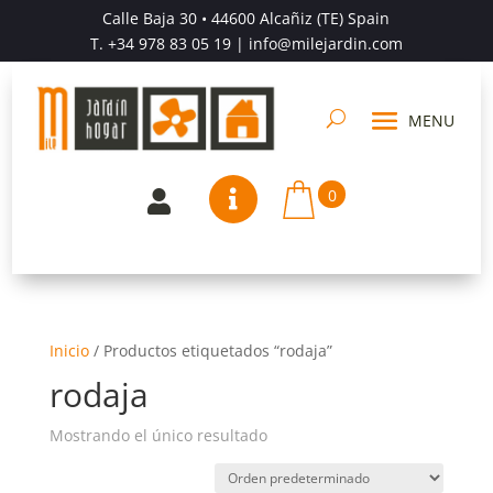
Calle Baja 30 • 44600 Alcañiz (TE) Spain
T.
+34 978 83 05 19
| info@milejardin.com
0


Inicio
/
Productos etiquetados “rodaja”
rodaja
Mostrando el único resultado