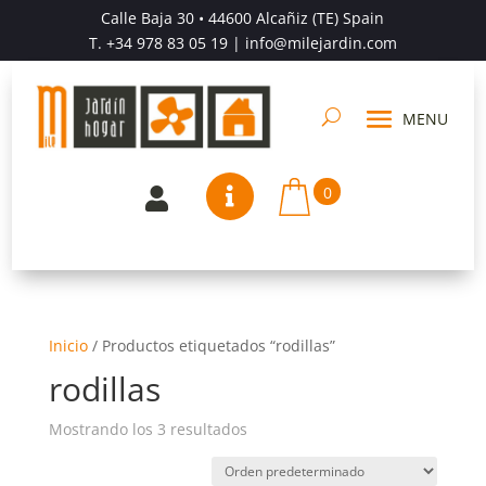
Calle Baja 30 • 44600 Alcañiz (TE) Spain
T.
+34 978 83 05 19
| info@milejardin.com
0


Inicio
/
Productos etiquetados “rodillas”
rodillas
Mostrando los 3 resultados