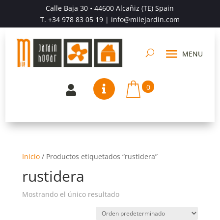
Calle Baja 30 • 44600 Alcañiz (TE) Spain
T.
+34 978 83 05 19
| info@milejardin.com
0


Inicio
/
Productos etiquetados “rustidera”
rustidera
Mostrando el único resultado