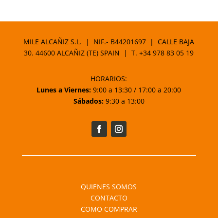
de
precios:
desde
52,00 €
MILE ALCAÑIZ S.L. | NIF.- B44201697 | CALLE BAJA
hasta
30. 44600 ALCAÑIZ (TE) SPAIN | T.
+34 978 83 05 19
62,65 €
HORARIOS:
Lunes a Viernes:
9:00 a 13:30 / 17:00 a 20:00
Sábados:
9:30 a 13:00
QUIENES SOMOS
CONTACTO
COMO COMPRAR