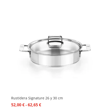
Rustidera Signature 26 y 30 cm
Rango
52,00
€
-
62,65
€