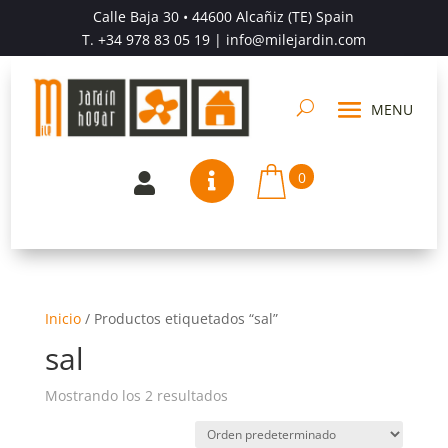
Calle Baja 30 • 44600 Alcañiz (TE) Spain
T.
+34 978 83 05 19
| info@milejardin.com
0


Inicio
/
Productos etiquetados “sal”
sal
Mostrando los 2 resultados