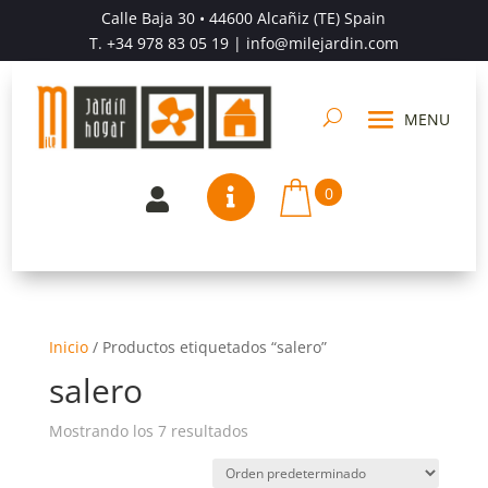
Calle Baja 30 • 44600 Alcañiz (TE) Spain
T.
+34 978 83 05 19
| info@milejardin.com
0


Inicio
/
Productos etiquetados “salero”
salero
Mostrando los 7 resultados