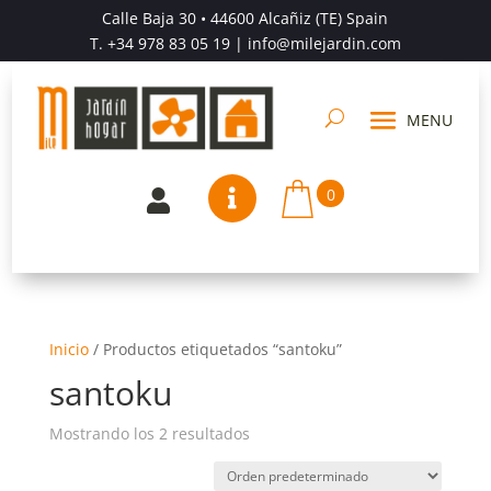
Calle Baja 30 • 44600 Alcañiz (TE) Spain
T.
+34 978 83 05 19
| info@milejardin.com
0


Inicio
/
Productos etiquetados “santoku”
santoku
Mostrando los 2 resultados