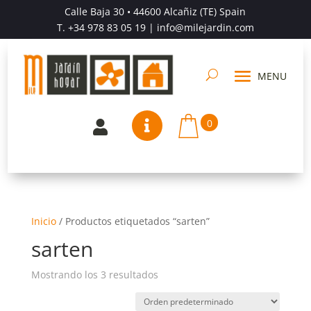
Calle Baja 30 • 44600 Alcañiz (TE) Spain
T.
+34 978 83 05 19
| info@milejardin.com
0


Inicio
/
Productos etiquetados “sarten”
sarten
Mostrando los 3 resultados