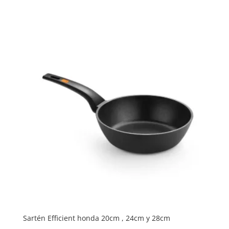
de
precios:
desde
27,95 €
hasta
62,30 €
Sartén Efficient honda 20cm , 24cm y 28cm