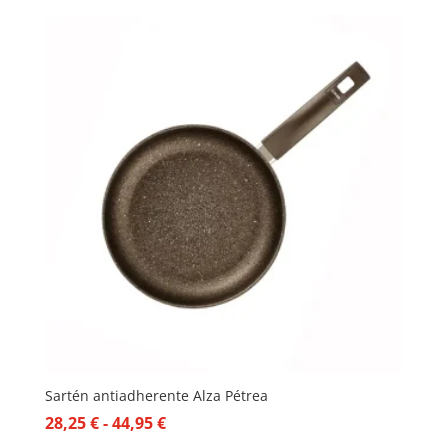
Sartén antiadherente Alza Pétrea
Rango
28,25
€
-
44,95
€