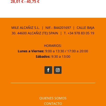
Rango
28,01
€
-
40,75
€
de
precios:
desde
28,01 €
MILE ALCAÑIZ S.L. | NIF.- B44201697 | CALLE BAJA
hasta
30. 44600 ALCAÑIZ (TE) SPAIN | T.
+34 978 83 05 19
40,75 €
HORARIOS:
Lunes a Viernes:
9:00 a 13:30 / 17:00 a 20:00
Sábados:
9:30 a 13:00
QUIENES SOMOS
CONTACTO