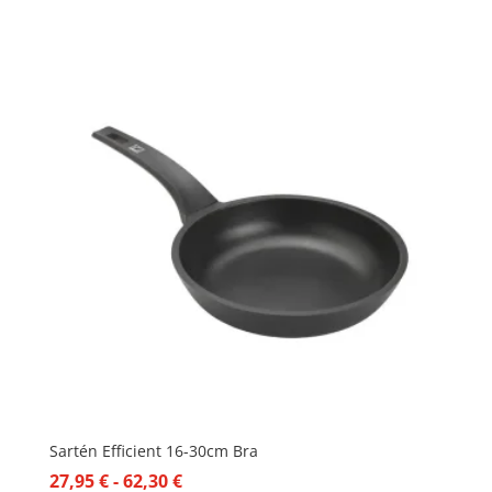
de
precios:
desde
28,25 €
hasta
44,95 €
Sartén Efficient 16-30cm Bra
Rango
27,95
€
-
62,30
€