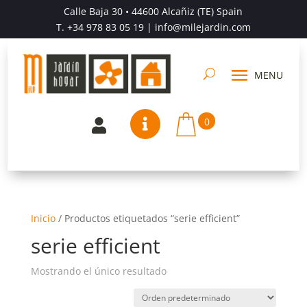
Calle Baja 30 • 44600 Alcañiz (TE) Spain
T.
+34 978 83 05 19
| info@milejardin.com
0


Inicio
/
Productos etiquetados “serie efficient”
serie efficient
Mostrando el único resultado