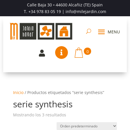
Calle Baja 30 • 44600 Alcañiz (TE) Spain
T.
+34 978 83 05 19
| info@milejardin.com
0


Inicio
/
Productos etiquetados “serie synthesis”
serie synthesis
Mostrando los 3 resultados