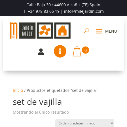
Calle Baja 30 • 44600 Alcañiz (TE) Spain
T.
+34 978 83 05 19
| info@milejardin.com
0


Inicio
/
Productos etiquetados “set de vajilla”
set de vajilla
Mostrando el único resultado