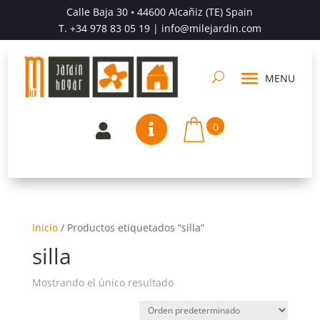
Calle Baja 30 • 44600 Alcañiz (TE) Spain
T.
+34 978 83 05 19
| info@milejardin.com
0


Inicio
/
Productos etiquetados “silla”
silla
Mostrando el único resultado