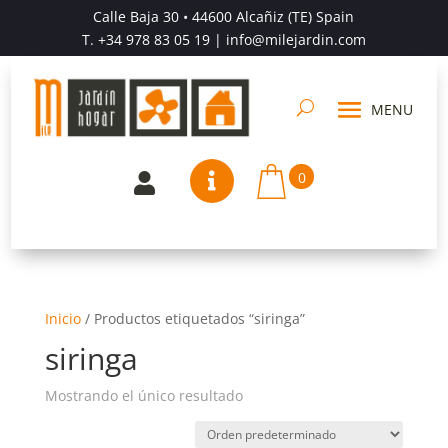
Calle Baja 30 • 44600 Alcañiz (TE) Spain
T.
+34 978 83 05 19
| info@milejardin.com
0


Inicio
/
Productos etiquetados “siringa”
siringa
Mostrando el único resultado