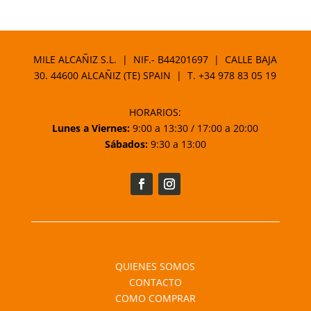
de
precios:
desde
65,07 €
MILE ALCAÑIZ S.L. | NIF.- B44201697 | CALLE BAJA
hasta
30. 44600 ALCAÑIZ (TE) SPAIN | T.
+34 978 83 05 19
87,60 €
HORARIOS:
Lunes a Viernes:
9:00 a 13:30 / 17:00 a 20:00
Sábados:
9:30 a 13:00
QUIENES SOMOS
CONTACTO
COMO COMPRAR