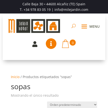
Calle Baja 30 • 44600 Alcañiz (TE) Spain
T.
+34 978 83 05 19
| info@milejardin.com
0


Inicio
/
Productos etiquetados “sopas”
sopas
Mostrando el único resultado