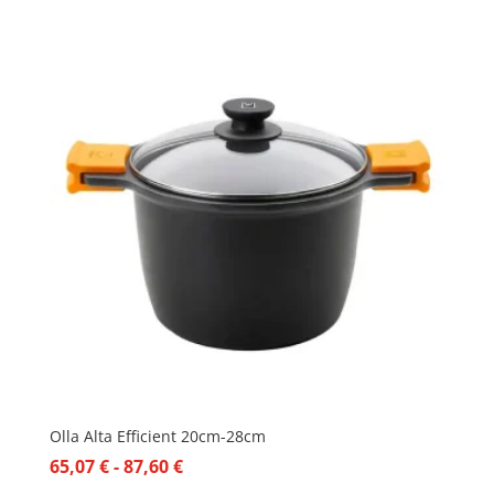
Olla Alta Efficient 20cm-28cm
Rango
65,07
€
-
87,60
€