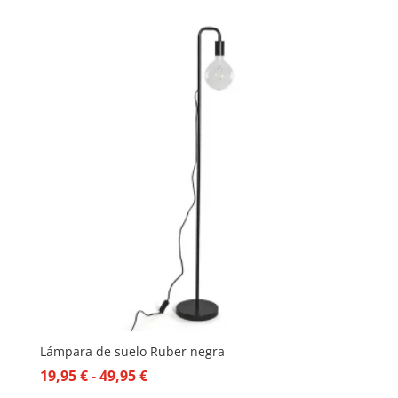
Lámpara de suelo Ruber negra
Rango
19,95
€
-
49,95
€