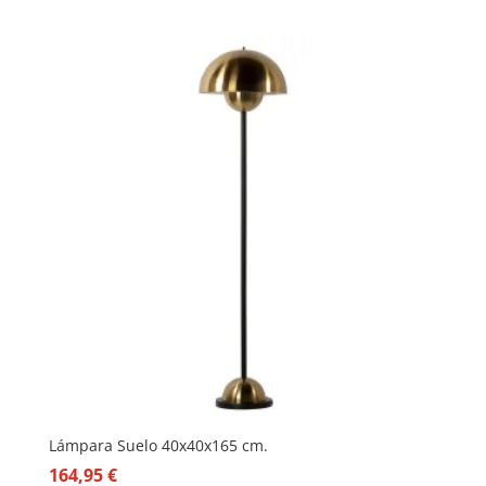
de
precios:
desde
19,95 €
hasta
49,95 €
Lámpara Suelo 40x40x165 cm.
164,95
€