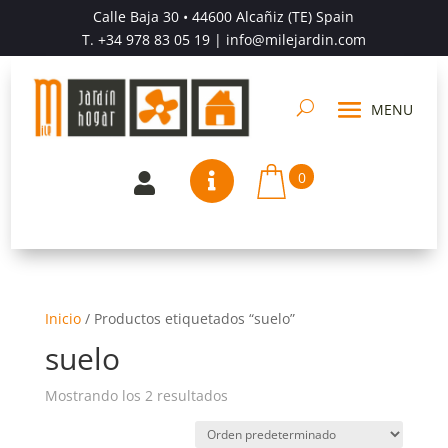
Calle Baja 30 • 44600 Alcañiz (TE) Spain
T.
+34 978 83 05 19
| info@milejardin.com
0


Inicio
/
Productos etiquetados “suelo”
suelo
Mostrando los 2 resultados