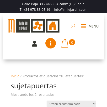
Calle Baja 30 • 44600 Alcañiz (TE) Spain
T.
+34 978 83 05 19
| info@milejardin.com
0


Inicio
/
Productos etiquetados “sujetapuertas”
sujetapuertas
Mostrando los 2 resultados