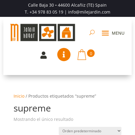
Calle Baja 30 • 44600 Alcañiz (TE) Spain
T.
+34 978 83 05 19
| info@milejardin.com
0


Inicio
/
Productos etiquetados “supreme”
supreme
Mostrando el único resultado