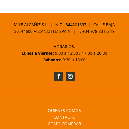
de
precios:
desde
4,90 €
MILE ALCAÑIZ S.L. | NIF.- B44201697 | CALLE BAJA
hasta
30. 44600 ALCAÑIZ (TE) SPAIN | T.
+34 978 83 05 19
11,90 €
HORARIOS:
Lunes a Viernes:
9:00 a 13:30 / 17:00 a 20:00
Sábados:
9:30 a 13:00
QUIENES SOMOS
CONTACTO
COMO COMPRAR