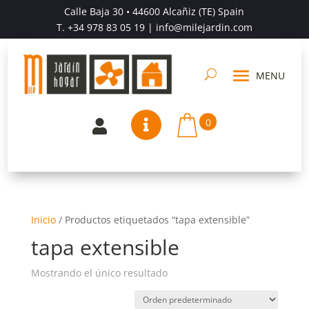
Calle Baja 30 • 44600 Alcañiz (TE) Spain
T.
+34 978 83 05 19
| info@milejardin.com
0


Inicio
/
Productos etiquetados “tapa extensible”
tapa extensible
Mostrando el único resultado