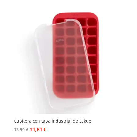
Cubitera con tapa industrial de Lekue
El
El
11,81
€
13,90
€