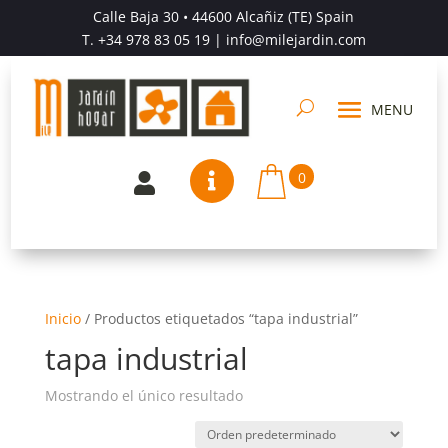
Calle Baja 30 • 44600 Alcañiz (TE) Spain
T.
+34 978 83 05 19
| info@milejardin.com
0


Inicio
/
Productos etiquetados “tapa industrial”
tapa industrial
Mostrando el único resultado