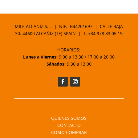
precio
precio
original
actual
era:
es:
13,90 €.
11,81 €.
MILE ALCAÑIZ S.L. | NIF.- B44201697 | CALLE BAJA
30. 44600 ALCAÑIZ (TE) SPAIN | T.
+34 978 83 05 19
HORARIOS:
Lunes a Viernes:
9:00 a 13:30 / 17:00 a 20:00
Sábados:
9:30 a 13:00
QUIENES SOMOS
CONTACTO
COMO COMPRAR