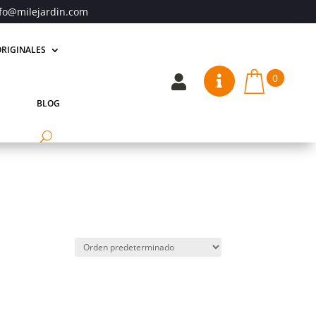
fo@milejardin.com
RIGINALES
0


BLOG