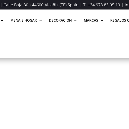
| Calle Baja 30 • 44600 Alcañiz (TE) Spain | T.
+34 978 83 05 19
| in
MENAJE HOGAR
DECORACIÓN
MARCAS
REGALOS O