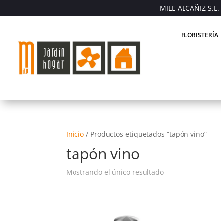
MILE ALCAÑIZ S.L. 
FLORISTERÍA
Inicio
/
Productos etiquetados “tapón vino”
tapón vino
Mostrando el único resultado