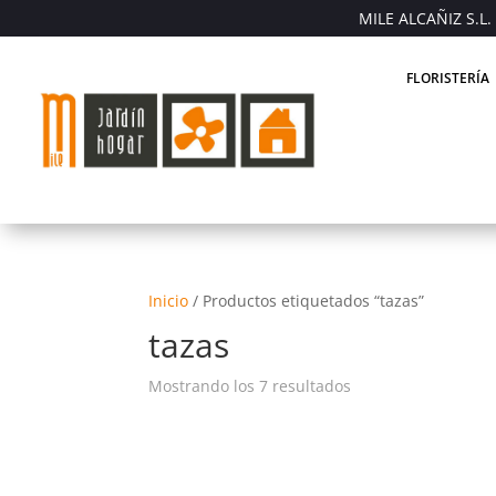
MILE ALCAÑIZ S.L. 
FLORISTERÍA
Inicio
/
Productos etiquetados “tazas”
tazas
Mostrando los 7 resultados