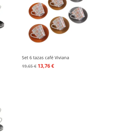
Set 6 tazas café Viviana
El
El
13,76
€
19,65
€
precio
precio
original
actual
era:
es:
19,65 €.
13,76 €.