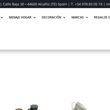
| Calle Baja 30 • 44600 Alcañiz (TE) Spain | T.
+34 978 83 05 19
| in
MENAJE HOGAR
DECORACIÓN
MARCAS
REGALOS O