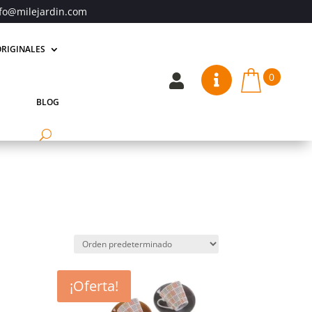
fo@milejardin.com
RIGINALES
0


BLOG
¡Oferta!