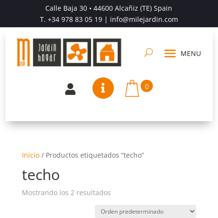
Calle Baja 30 • 44600 Alcañiz (TE) Spain
T.
+34 978 83 05 19
| info@milejardin.com
0


Inicio
/
Productos etiquetados “techo”
techo
Mostrando los 2 resultados