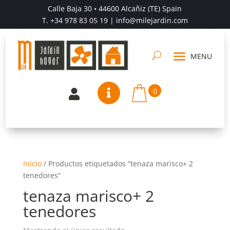
Calle Baja 30 • 44600 Alcañiz (TE) Spain
T.
+34 978 83 05 19
| info@milejardin.com
0


Inicio
/
Productos etiquetados “tenaza marisco+ 2
tenedores”
tenaza marisco+ 2
tenedores