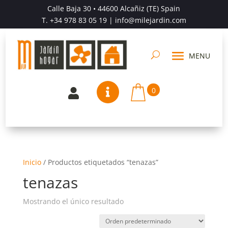
Calle Baja 30 • 44600 Alcañiz (TE) Spain
T.
+34 978 83 05 19
| info@milejardin.com
0


Inicio
/
Productos etiquetados “tenazas”
tenazas
Mostrando el único resultado