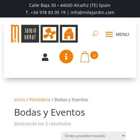
Calle Baja 30 • 44600 Alcañiz (TE) Spain
T.
+34 978 83 05 19
| info@milejardin.com
0


Inicio
/
Floristeria
/
Bodas y Eventos
Bodas y Eventos
Mostrando los 5 resultados