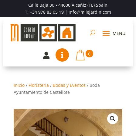
Calle Baja 30 • 44600 Alcañiz (TE) Spain
T.
+34 978 83 05 19
| info@milejardin.com
0


Inicio
/
Floristeria
/
Bodas y Eventos
/
Boda
Ayuntamiento de Castellote