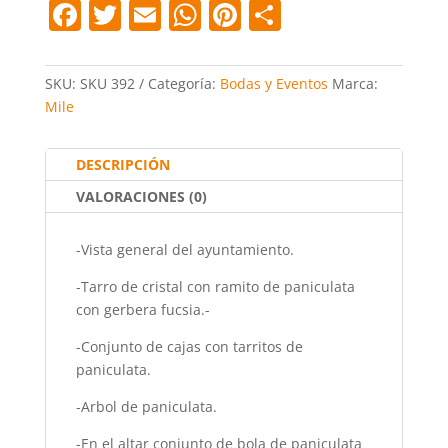
F
T
E
W
Pi
C
a
w
m
h
nt
o
c
itt
ai
at
er
m
SKU:
SKU 392
Categoría:
Bodas y Eventos
Marca:
e
er
l
s
e
p
Mile
b
A
st
ar
o
p
tir
DESCRIPCIÓN
o
p
VALORACIONES (0)
k
-
Vista general del ayuntamiento.
-
Tarro de cristal con ramito de paniculata
con gerbera fucsia.
-
-
Conjunto de cajas con tarritos de
paniculata.
-
Arbol de paniculata.
-
En el altar conjunto de bola de paniculata