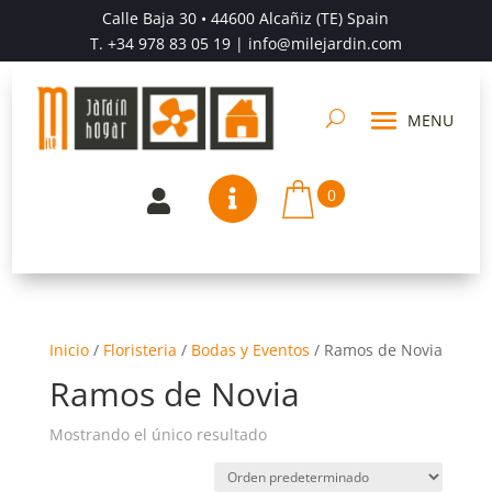
Calle Baja 30 • 44600 Alcañiz (TE) Spain
T.
+34 978 83 05 19
| info@milejardin.com
0


Inicio
/
Floristeria
/
Bodas y Eventos
/
Ramos de Novia
Ramos de Novia
Mostrando el único resultado