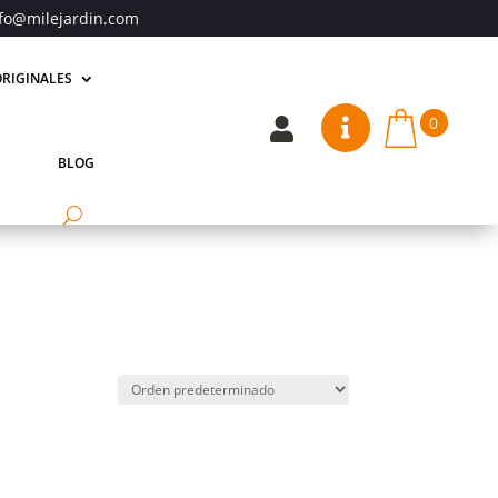
fo@milejardin.com
RIGINALES
0


BLOG