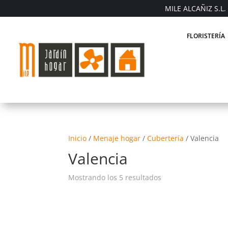
MILE ALCAÑIZ S.L. 
FLORISTERÍA
Inicio
/
Menaje hogar
/
Cubertería
/
Valencia
Valencia
Mostrando los 5 resultados