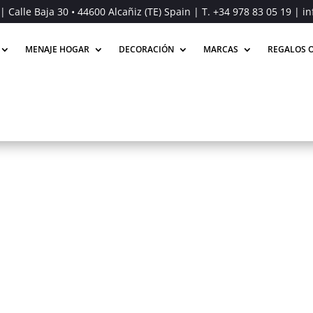
| Calle Baja 30 • 44600 Alcañiz (TE) Spain | T.
+34 978 83 05 19
| in
MENAJE HOGAR
DECORACIÓN
MARCAS
REGALOS O