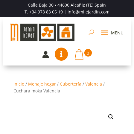
Calle Baja 30 • 44600 Alcañiz (TE) Spain
T.
+34 978 83 05 19
| info@milejardin.com
0


Inicio
/
Menaje hogar
/
Cubertería
/
Valencia
/
Cuchara moka Valencia