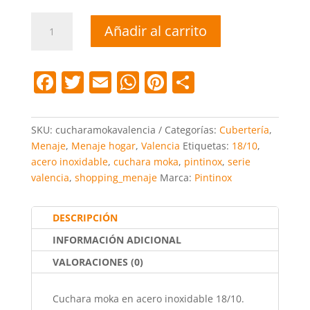
Cuchara
Añadir al carrito
moka
Valencia
cantidad
F
T
E
W
Pi
C
a
w
m
h
nt
o
c
itt
ai
at
er
m
SKU:
cucharamokavalencia
Categorías:
Cubertería
,
e
er
l
s
e
p
Menaje
,
Menaje hogar
,
Valencia
Etiquetas:
18/10
,
acero inoxidable
,
cuchara moka
,
pintinox
,
serie
b
A
st
ar
valencia
,
shopping_menaje
Marca:
Pintinox
o
p
tir
o
p
DESCRIPCIÓN
k
INFORMACIÓN ADICIONAL
VALORACIONES (0)
Cuchara moka en acero inoxidable 18/10.