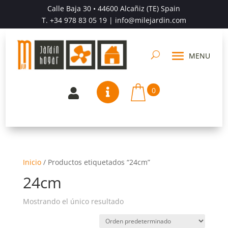
Calle Baja 30 • 44600 Alcañiz (TE) Spain
T.
+34 978 83 05 19
| info@milejardin.com
0


Inicio
/
Productos etiquetados “24cm”
24cm
Mostrando el único resultado