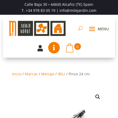
Calle Baja 30 • 44600 Alcañiz (TE) Spain
T.
+34 978 83 05 19
| info@milejardin.com
0


Inicio
/
Marcas
/
Menaje
/
IBILI
/
Pinza 24 cm.