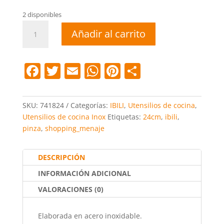
2 disponibles
Pinza
Añadir al carrito
24
cm.
cantidad
F
T
E
W
Pi
C
a
w
m
h
nt
o
c
itt
ai
at
er
m
SKU:
741824
Categorías:
IBILI
,
Utensilios de cocina
,
e
er
l
s
e
p
Utensilios de cocina Inox
Etiquetas:
24cm
,
ibili
,
pinza
,
shopping_menaje
b
A
st
ar
o
p
tir
DESCRIPCIÓN
o
p
INFORMACIÓN ADICIONAL
k
VALORACIONES (0)
Elaborada en acero inoxidable.