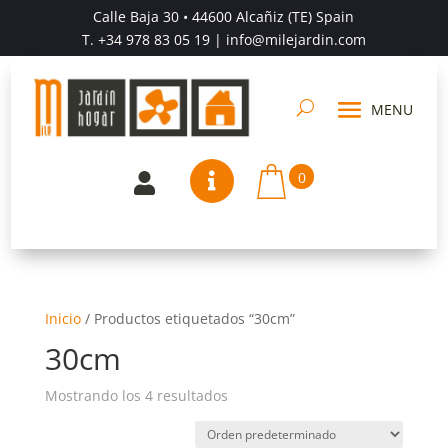
Calle Baja 30 • 44600 Alcañiz (TE) Spain
T.
+34 978 83 05 19
| info@milejardin.com
0


Inicio
/
Productos etiquetados “30cm”
30cm
Mostrando los 4 resultados