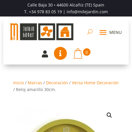
Calle Baja 30 • 44600 Alcañiz (TE) Spain
T.
+34 978 83 05 19
| info@milejardin.com
0


Inicio
/
Marcas
/
Decoración
/
Versa Home Decoración
/
Reloj amarillo 30cm.