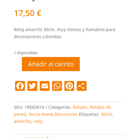
17,50
€
Reloj amarillo 30cm. muy vistoso y llamativo para
decoraciones coloridas.
1 disponibles
Añadir al carrito
Reloj
amarillo
30cm.
F
T
E
W
Pi
C
cantidad
a
w
m
h
nt
o
c
itt
ai
at
er
m
SKU:
18560816
Categorías:
Relojes
,
Relojes de
e
er
l
s
e
p
pared
,
Versa Home Decoración
Etiquetas:
30cm
,
amarillo
,
reloj
b
A
st
ar
o
p
tir