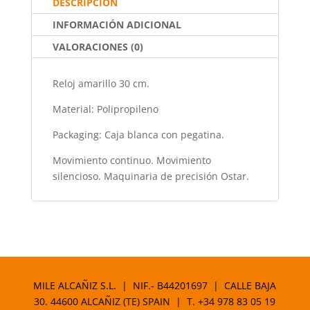
DESCRIPCIÓN
o
p
INFORMACIÓN ADICIONAL
k
VALORACIONES (0)
Reloj amarillo 30 cm.
Material: Polipropileno
Packaging: Caja blanca con pegatina.
Movimiento continuo. Movimiento
silencioso. Maquinaria de precisión Ostar.
MILE ALCAÑIZ S.L. | NIF.- B44201697 | CALLE BAJA
30. 44600 ALCAÑIZ (TE) SPAIN | T.
+34 978 83 05 19