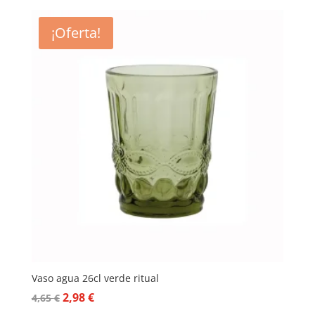
¡Oferta!
Vaso agua 26cl verde ritual
El
El
2,98
€
4,65
€