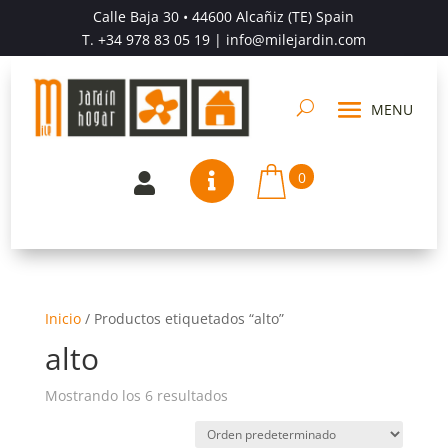
Calle Baja 30 • 44600 Alcañiz (TE) Spain
T.
+34 978 83 05 19
| info@milejardin.com
0


Inicio
/
Productos etiquetados “alto”
alto
Mostrando los 6 resultados