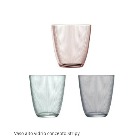
de
precios:
desde
1,80 €
hasta
2,20 €
Vaso alto vidrio concepto Stripy