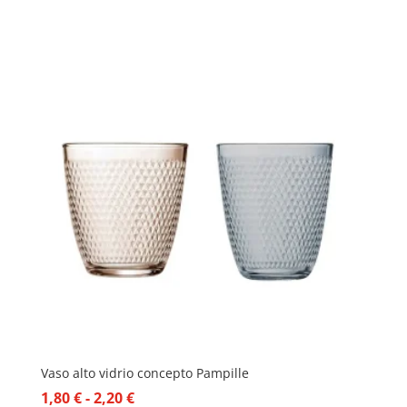
precio
precio
original
actual
era:
es:
4,65 €.
2,98 €.
Vaso alto vidrio concepto Pampille
Rango
1,80
€
-
2,20
€